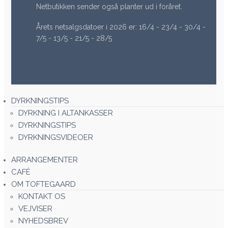
Netbutikken sender også planter ud i foråret.
Årets netsalgsdatoer i 2026 er: 16/4 - 23/4 - 30/4 -
7/5 - 13/5 - 21/5 - 28/5
DYRKNINGSTIPS
DYRKNING I ALTANKASSER
DYRKNINGSTIPS
DYRKNINGSVIDEOER
ARRANGEMENTER
CAFÉ
OM TOFTEGAARD
KONTAKT OS
VEJVISER
NYHEDSBREV