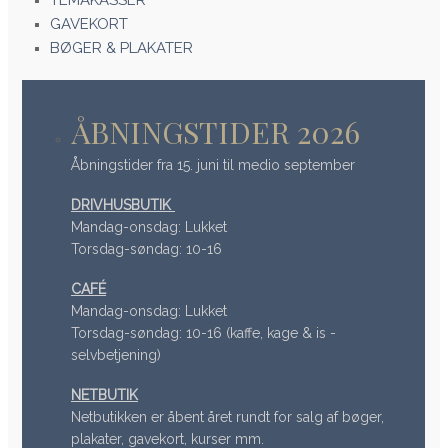
TEMAKASSER
GAVEKORT
BØGER & PLAKATER
ÅBNINGSTIDER 2026
Åbningstider fra 15. juni til medio september
DRIVHUSBUTIK
Mandag-onsdag: Lukket
Torsdag-søndag: 10-16
CAFÉ
Mandag-onsdag: Lukket
Torsdag-søndag: 10-16 (kaffe, kage & is -
selvbetjening)
NETBUTIK
Netbutikken er åbent året rundt for salg af bøger,
plakater, gavekort, kurser mm.