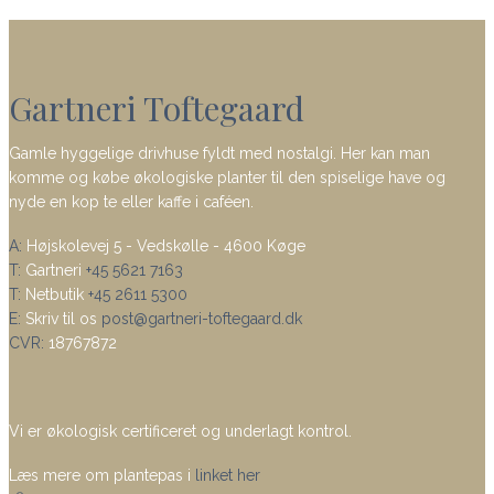
Gartneri Toftegaard
Gamle hyggelige drivhuse fyldt med nostalgi. Her kan man
komme og købe økologiske planter til den spiselige have og
nyde en kop te eller kaffe i caféen.
A:
Højskolevej 5 - Vedskølle - 4600 Køge
T:
Gartneri
+45 5621 7163
T:
Netbutik
+45 2611 5300
E:
Skriv til os
post@gartneri-toftegaard.dk
CVR:
18767872
Vi er økologisk certificeret og underlagt kontrol.
Læs mere om plantepas i
linket her