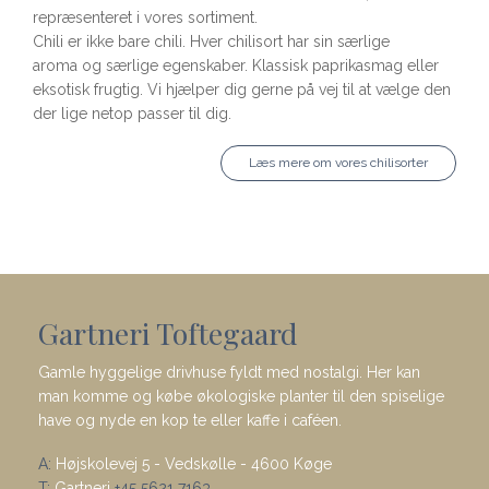
repræsenteret i vores sortiment.
Chili er ikke bare chili. Hver chilisort har sin særlige
aroma og særlige egenskaber. Klassisk paprikasmag eller
eksotisk frugtig. Vi hjælper dig gerne på vej til at vælge den
der lige netop passer til dig.
Læs mere om vores chilisorter
Gartneri Toftegaard
Gamle hyggelige drivhuse fyldt med nostalgi. Her kan
man komme og købe økologiske planter til den spiselige
have og nyde en kop te eller kaffe i caféen.
A:
Højskolevej 5 - Vedskølle - 4600 Køge
T:
Gartneri
+45 5621 7163