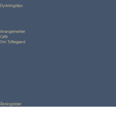
Dyrkningstips
Dyrkning i altankasser
Dyrkningstips
Dyrkningsvideoer
Arrangementer
Café
Om Toftegaard
Kontakt os
Vejviser
Nyhedsbrev
Medarbejdere
Ledige stillinger
Referencer
Samarbejdspartnere
Opskrifter
Video om Toftegaard
Om Toftegaard
Åbningstider