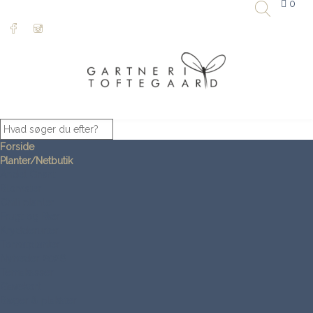
0
Forside
Planter/Netbutik
Andet Grønt
Blomster
Chili planter
Frugt og Bær
Krydderurter
Tomatplanter
Nyheder 2026
Temakasser
Gavekort
Bøger & plakater