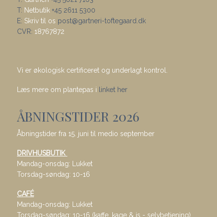
T:
Netbutik
+45 2611 5300
E:
Skriv til os
post@gartneri-toftegaard.dk
CVR:
18767872
Vi er økologisk certificeret og underlagt kontrol.
Læs mere om plantepas i
linket her
ÅBNINGSTIDER 2026
Åbningstider fra 15. juni til medio september
DRIVHUSBUTIK
Mandag-onsdag: Lukket
Torsdag-søndag: 10-16
CAFÉ
Mandag-onsdag: Lukket
Torsdag-søndag: 10-16 (kaffe, kage & is - selvbetjening)