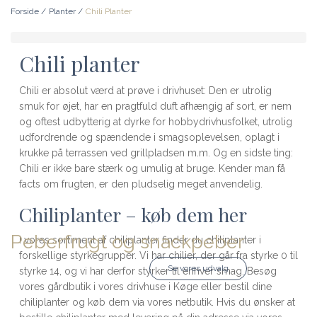
Forside
/
Planter
/
Chili Planter
Chili planter
Chili er absolut værd at prøve i drivhuset: Den er utrolig
smuk for øjet, har en pragtfuld duft afhængig af sort, er nem
og oftest udbytterig at dyrke for hobbydrivhusfolket, utrolig
udfordrende og spændende i smagsoplevelsen, oplagt i
krukke på terrassen ved grillpladsen m.m. Og en sidste ting:
Chili er ikke bare stærk og umulig at bruge. Kender man få
facts om frugten, er den pludselig meget anvendelig.
Chiliplanter – køb dem her
Peberfrugt og snackpeber
I vores sortiment af chiliplanter finder du chiliplanter i
forskellige styrkegrupper. Vi har chilier, der går fra styrke 0 til
Se vores udvalg
styrke 14, og vi har derfor styrker til enhver smag. Besøg
vores gårdbutik i vores drivhuse i Køge eller bestil dine
chiliplanter og køb dem via vores netbutik. Hvis du ønsker at