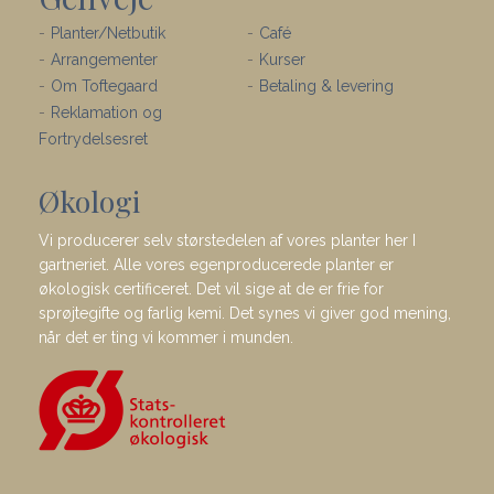
Planter/Netbutik
Café
Arrangementer
Kurser
Om Toftegaard
Betaling & levering
Reklamation og
Fortrydelsesret
Økologi
Vi producerer selv størstedelen af vores planter her I
gartneriet. Alle vores egenproducerede planter er
økologisk certificeret. Det vil sige at de er frie for
sprøjtegifte og farlig kemi. Det synes vi giver god mening,
når det er ting vi kommer i munden.