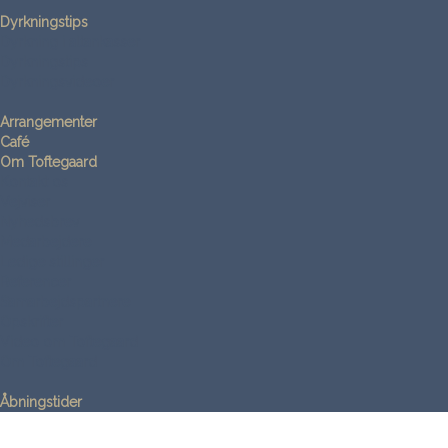
Dyrkningstips
Dyrkning i altankasser
Dyrkningstips
Dyrkningsvideoer
Arrangementer
Café
Om Toftegaard
Kontakt os
Vejviser
Nyhedsbrev
Medarbejdere
Ledige stillinger
Referencer
Samarbejdspartnere
Opskrifter
Video om Toftegaard
Om Toftegaard
Åbningstider