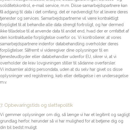
soliditetskontrol, e-mail service, m.m. Disse samarbejdspartnere kan
få adgang til data i det omfang, det er nødvendigt for at levere deres
tjenester og services. Samarbejdspartnerne vil være kontraktligt
forpligtet til at behandle alle data strengt fortroligt, og har dermed
ikke tilladelse til at anvende data til andet end, hvad der er omfattet af
den kontraktuelle forpligtelse overfor os. Vi kontrollerer, at vores
samarbejdspartnere indenfor databehandling overholder deres
forpligtelser. Såfremt vi videregiver dine oplysninger til en
tjenesteudbyder eller databehandler udenfor EU, sikrer vi, at vi
overholder de krav lovgivningen stiller til sådanne overførsler.
Vi indsamler aldrig persondata, uden at du selv har givet os disse
oplysninger ved registrering, køb eller deltagelse i en undersøgelse
m.v.
7. Opbevaringstids og slettepolitik
Vi gemmer oplysninger om dig, så længe vi har et legitimt og sagligt
grundlag herfor, herunder så vi har mulighed for at betjene dig og
din bil bedst muligt.