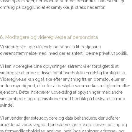
Visse oplysninger, herunder følsomme, behandles i videst muligt
omfang på baggrund af et samtykke, jf. straks nedenfor.
6. Modtagere og videregivelse af persondata
Vi videregiver udelukkende persondata til tredjepart i
overensstemmelse med, hvad der er anført i denne privatlivspolitik.
Vi kan videregive dine oplysninger, såfremt vi er forpligtet til at
videregive eller dele disse, for at overholde en retslig forpligtelse.
Videregivelse kan også ske efter anvisning fra en domstol eller en
anden myndighed, eller for at beskytte varemærker, rettigheder eller
ejendom. Dette indebærer udveksling af oplysninger med andre
virksomheder og organisationer med henblik på beskyttelse mod
svindel.
Vi anvender tjenesteudbydere og data behandlere, der udfører
arbejde på vores vegne. Tjenesterne kan fx være server hosting og
systemvedligeholdelse, analyse, betalingsløsninger, adresse- og