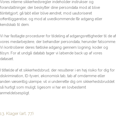
Vores interne sikkerhedsregler indeholder instrukser og
foranstaltninger, der beskytter dine persondata mod at blive
tilintetgjort, gå tabt eller blive ændret, mod uautoriseret
offentliggørelse, og mod at uvedkommende får adgang eller
kendskab til dem.
Vi har fastlagte procedurer for tildeling af adgangsrettigheder til de af
vores medarbejdere, der behandler persondata, herunder følsomme.
Vi kontrollerer deres faktiske adgang gennem logning, koder og
tilsyn. For at undgå datatab tager vi løbende back up af vores
datasæt.
I tilfælde af et sikkerhedsbrud, der resulterer i en høj risiko for dig for
diskrimination, ID-tyveri, økonomisk tab, tab af omdømme eller
anden væsentlig ulempe, vil vi underrette dig om sikkerhedsbruddet
så hurtigt som muligt, ligesom vi har en lovbestemt
anmeldelsespligt.
13. Klager (art. 77)