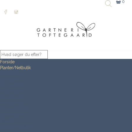
0
Forside
Planter/Netbutik
Andet Grønt
Blomster
Chili planter
Frugt og Bær
Krydderurter
Tomatplanter
Nyheder 2026
Temakasser
Gavekort
Bøger & plakater