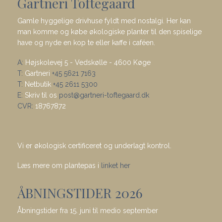
Gartneri Toftegaard
Gamle hyggelige drivhuse fyldt med nostalgi. Her kan
man komme og købe økologiske planter til den spiselige
have og nyde en kop te eller kaffe i caféen.
A:
Højskolevej 5 - Vedskølle - 4600 Køge
T:
Gartneri
+45 5621 7163
T:
Netbutik
+45 2611 5300
E:
Skriv til os
post@gartneri-toftegaard.dk
CVR:
18767872
Vi er økologisk certificeret og underlagt kontrol.
Læs mere om plantepas i
linket her
ÅBNINGSTIDER 2026
Åbningstider fra 15. juni til medio september